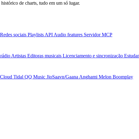
 histórico de charts, tudo em um só lugar.
Redes sociais
Playlists
API
Audio features
Servidor MCP
rádio
Artistas
Editoras musicais
Licenciamento e sincronização
Estudan
Cloud
Tidal
QQ Music
JioSaavn/Gaana
Anghami
Melon
Boomplay