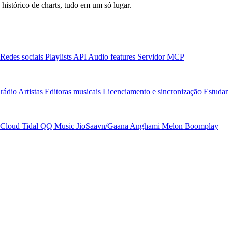
 histórico de charts, tudo em um só lugar.
Redes sociais
Playlists
API
Audio features
Servidor MCP
rádio
Artistas
Editoras musicais
Licenciamento e sincronização
Estudan
Cloud
Tidal
QQ Music
JioSaavn/Gaana
Anghami
Melon
Boomplay