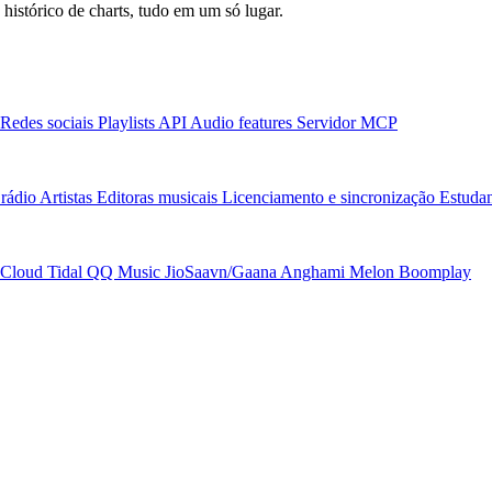
 histórico de charts, tudo em um só lugar.
Redes sociais
Playlists
API
Audio features
Servidor MCP
rádio
Artistas
Editoras musicais
Licenciamento e sincronização
Estudan
Cloud
Tidal
QQ Music
JioSaavn/Gaana
Anghami
Melon
Boomplay