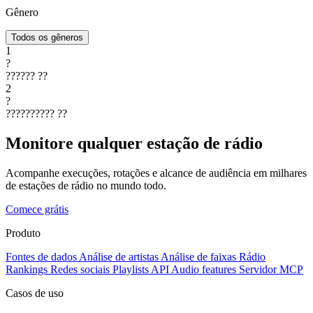
Gênero
Todos os gêneros
1
?
??????
??
2
?
??????????
??
Monitore qualquer estação de rádio
Acompanhe execuções, rotações e alcance de audiência em milhares
de estações de rádio no mundo todo.
Comece grátis
Produto
Fontes de dados
Análise de artistas
Análise de faixas
Rádio
Rankings
Redes sociais
Playlists
API
Audio features
Servidor MCP
Casos de uso