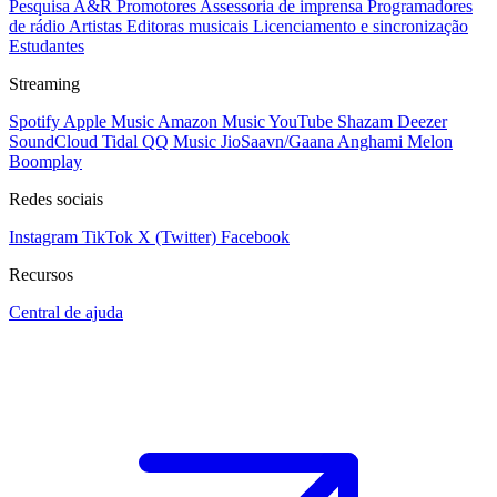
Pesquisa A&R
Promotores
Assessoria de imprensa
Programadores
de rádio
Artistas
Editoras musicais
Licenciamento e sincronização
Estudantes
Streaming
Spotify
Apple Music
Amazon Music
YouTube
Shazam
Deezer
SoundCloud
Tidal
QQ Music
JioSaavn/Gaana
Anghami
Melon
Boomplay
Redes sociais
Instagram
TikTok
X (Twitter)
Facebook
Recursos
Central de ajuda