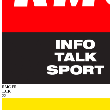
RMC
FR
131K
22