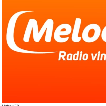
Melody
FR