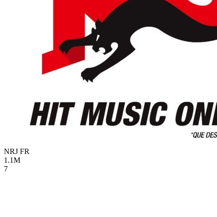
NRJ
FR
1.1M
7