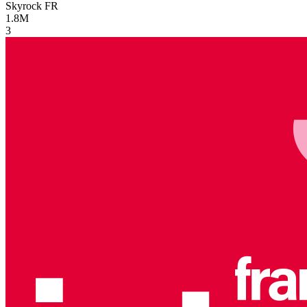
Skyrock
FR
1.8M
3