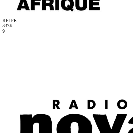
RFI
FR
833K
9