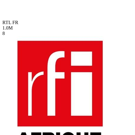
RTL
FR
1.0M
8