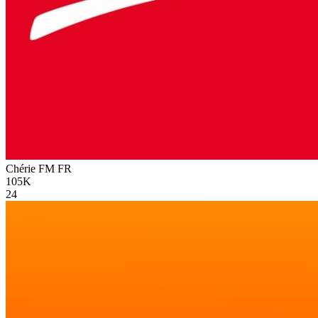
Chérie FM
FR
105K
24