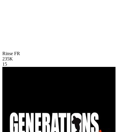
Rinse
FR
235K
15