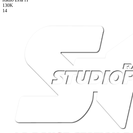
130K
14