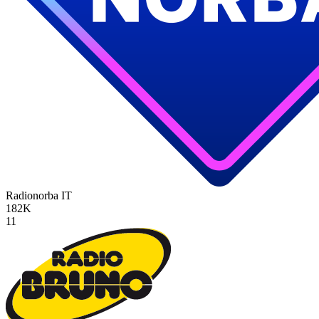
Radionorba
IT
182K
11