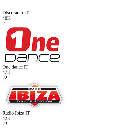
Discoradio
IT
48K
21
One dance
IT
47K
22
Radio Ibiza
IT
42K
23