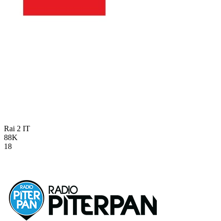
Rai 2
IT
88K
18