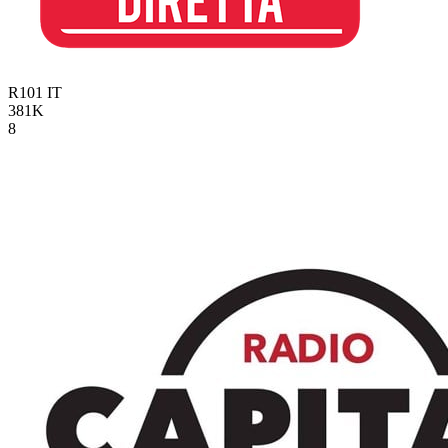
R101
IT
381K
8