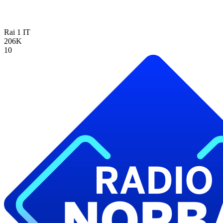
Rai 1
IT
206K
10