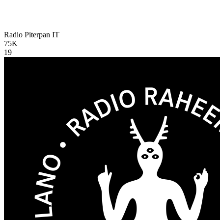
Radio Piterpan
IT
75K
19