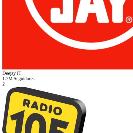
Deejay
IT
1.7M
Seguidores
2