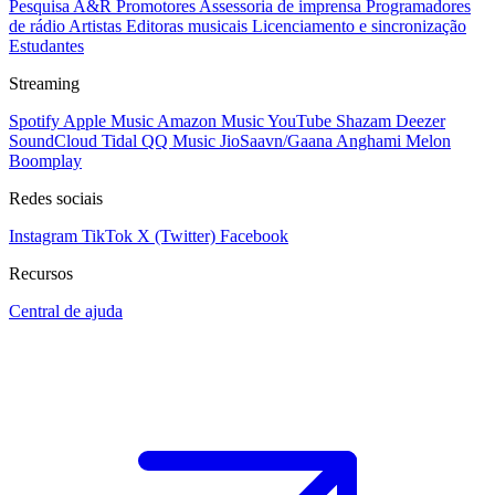
Pesquisa A&R
Promotores
Assessoria de imprensa
Programadores
de rádio
Artistas
Editoras musicais
Licenciamento e sincronização
Estudantes
Streaming
Spotify
Apple Music
Amazon Music
YouTube
Shazam
Deezer
SoundCloud
Tidal
QQ Music
JioSaavn/Gaana
Anghami
Melon
Boomplay
Redes sociais
Instagram
TikTok
X (Twitter)
Facebook
Recursos
Central de ajuda