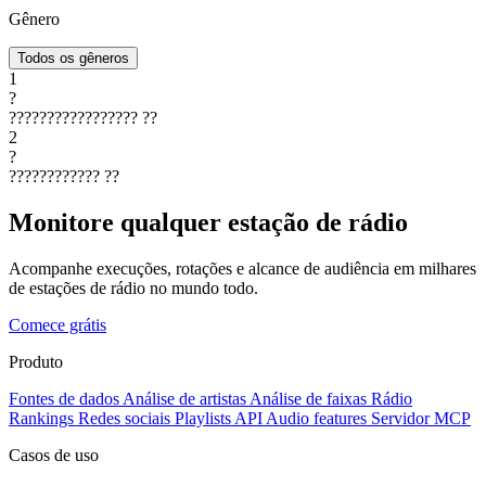
Gênero
Todos os gêneros
1
?
?????????????????
??
2
?
????????????
??
Monitore qualquer estação de rádio
Acompanhe execuções, rotações e alcance de audiência em milhares
de estações de rádio no mundo todo.
Comece grátis
Produto
Fontes de dados
Análise de artistas
Análise de faixas
Rádio
Rankings
Redes sociais
Playlists
API
Audio features
Servidor MCP
Casos de uso