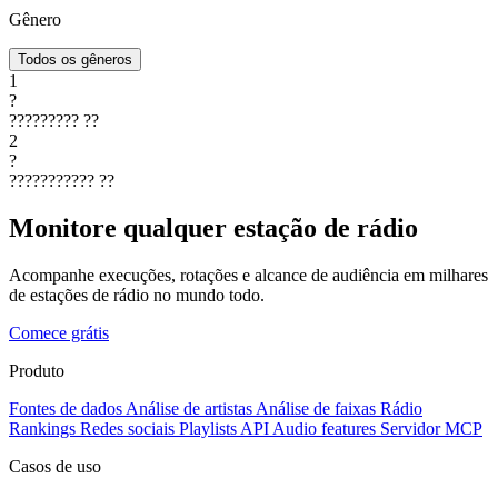
Gênero
Todos os gêneros
1
?
?????????
??
2
?
???????????
??
Monitore qualquer estação de rádio
Acompanhe execuções, rotações e alcance de audiência em milhares
de estações de rádio no mundo todo.
Comece grátis
Produto
Fontes de dados
Análise de artistas
Análise de faixas
Rádio
Rankings
Redes sociais
Playlists
API
Audio features
Servidor MCP
Casos de uso