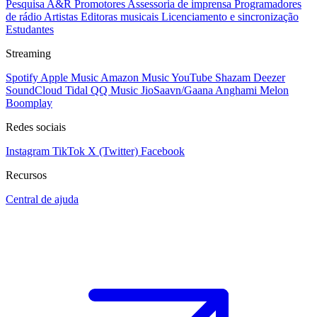
Pesquisa A&R
Promotores
Assessoria de imprensa
Programadores
de rádio
Artistas
Editoras musicais
Licenciamento e sincronização
Estudantes
Streaming
Spotify
Apple Music
Amazon Music
YouTube
Shazam
Deezer
SoundCloud
Tidal
QQ Music
JioSaavn/Gaana
Anghami
Melon
Boomplay
Redes sociais
Instagram
TikTok
X (Twitter)
Facebook
Recursos
Central de ajuda