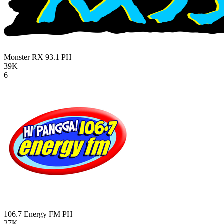
Monster RX 93.1
PH
39K
6
106.7 Energy FM
PH
27K