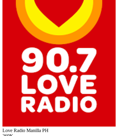
Love Radio Manilla
PH
269K