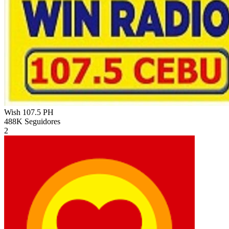
Wish 107.5
PH
488K
Seguidores
2