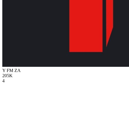
Y FM
ZA
205K
4