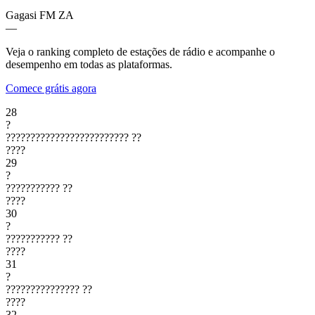
Gagasi FM
ZA
—
Veja o ranking completo de estações de rádio e acompanhe o
desempenho em todas as plataformas.
Comece grátis agora
28
?
?????????????????????????
??
????
29
?
???????????
??
????
30
?
???????????
??
????
31
?
???????????????
??
????
32