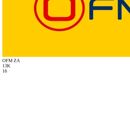
OFM
ZA
13K
16