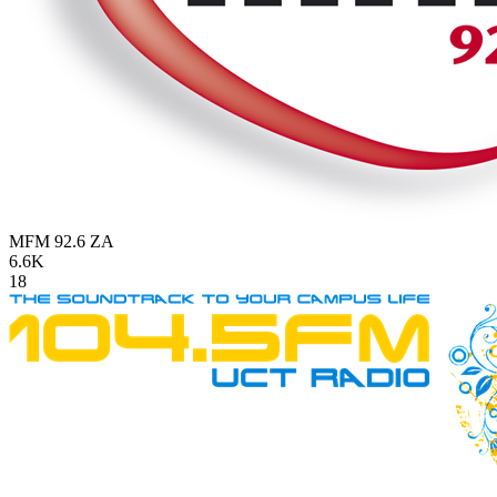
MFM 92.6
ZA
6.6K
18