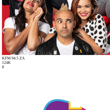
KFM 94.5
ZA
124K
8