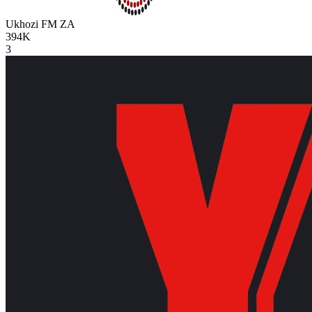
Ukhozi FM
ZA
394K
3