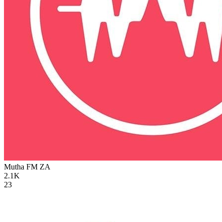
Mutha FM
ZA
2.1K
23