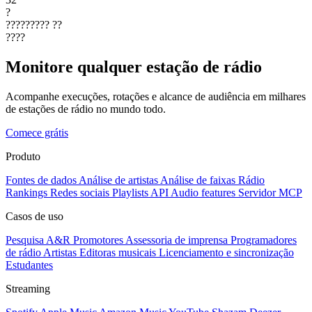
?
?????????
??
????
Monitore qualquer estação de rádio
Acompanhe execuções, rotações e alcance de audiência em milhares
de estações de rádio no mundo todo.
Comece grátis
Produto
Fontes de dados
Análise de artistas
Análise de faixas
Rádio
Rankings
Redes sociais
Playlists
API
Audio features
Servidor MCP
Casos de uso
Pesquisa A&R
Promotores
Assessoria de imprensa
Programadores
de rádio
Artistas
Editoras musicais
Licenciamento e sincronização
Estudantes
Streaming