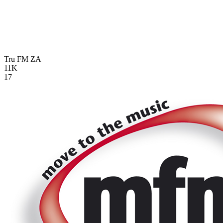
Tru FM
ZA
11K
17