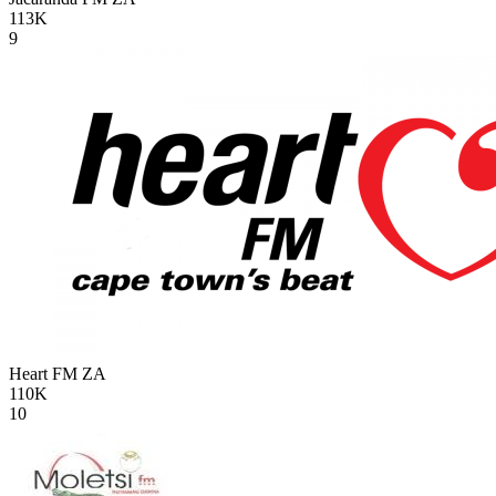
113K
9
Heart FM
ZA
110K
10