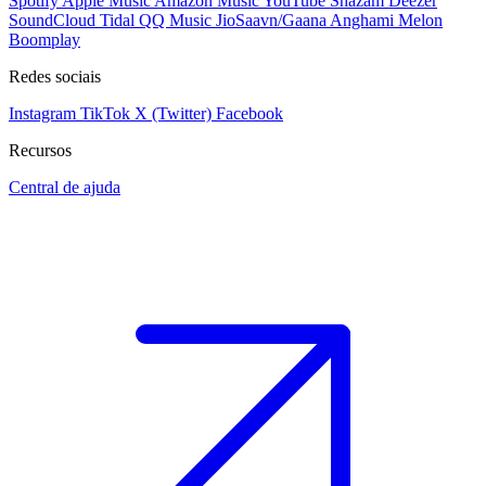
Spotify
Apple Music
Amazon Music
YouTube
Shazam
Deezer
SoundCloud
Tidal
QQ Music
JioSaavn/Gaana
Anghami
Melon
Boomplay
Redes sociais
Instagram
TikTok
X (Twitter)
Facebook
Recursos
Central de ajuda