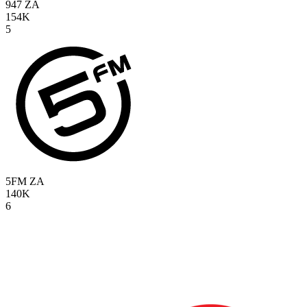
947
ZA
154K
5
5FM
ZA
140K
6