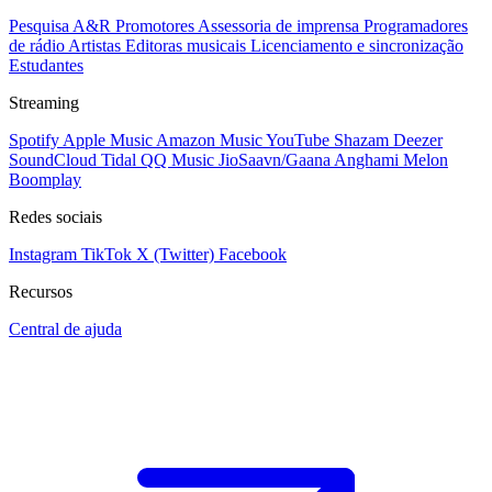
Pesquisa A&R
Promotores
Assessoria de imprensa
Programadores
de rádio
Artistas
Editoras musicais
Licenciamento e sincronização
Estudantes
Streaming
Spotify
Apple Music
Amazon Music
YouTube
Shazam
Deezer
SoundCloud
Tidal
QQ Music
JioSaavn/Gaana
Anghami
Melon
Boomplay
Redes sociais
Instagram
TikTok
X (Twitter)
Facebook
Recursos
Central de ajuda