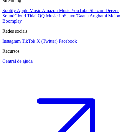
Streaming
Spotify
Apple Music
Amazon Music
YouTube
Shazam
Deezer
SoundCloud
Tidal
QQ Music
JioSaavn/Gaana
Anghami
Melon
Boomplay
Redes sociais
Instagram
TikTok
X (Twitter)
Facebook
Recursos
Central de ajuda