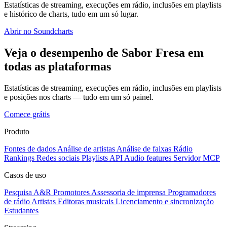
Estatísticas de streaming, execuções em rádio, inclusões em playlists
e histórico de charts, tudo em um só lugar.
Abrir no Soundcharts
Veja o desempenho de Sabor Fresa em
todas as plataformas
Estatísticas de streaming, execuções em rádio, inclusões em playlists
e posições nos charts — tudo em um só painel.
Comece grátis
Produto
Fontes de dados
Análise de artistas
Análise de faixas
Rádio
Rankings
Redes sociais
Playlists
API
Audio features
Servidor MCP
Casos de uso
Pesquisa A&R
Promotores
Assessoria de imprensa
Programadores
de rádio
Artistas
Editoras musicais
Licenciamento e sincronização
Estudantes