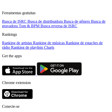
Ferramentas gratuitas
Busca de ISRC
Busca de distribuidora
Busca de gênero
Busca de
gravadora
Tom & BPM
Busca reversa de ISRC
Rankings
Ranking de artistas
Ranking de músicas
Ranking de estações de
rádio
Ranking de playlists
Charts
Get the apps
Chrome extension
Conecte-se