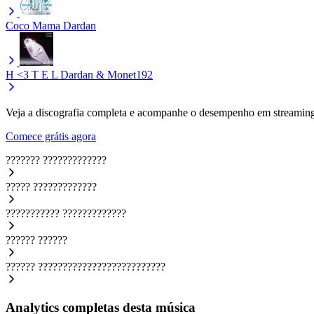
Coco Mama
Dardan
H <3 T E L
Dardan & Monet192
Veja a discografia completa e acompanhe o desempenho em streaming
Comece grátis agora
???????
?????????????
?????
?????????????
???????????
?????????????
??????
??????
??????
??????????????????????????
Analytics completas desta música