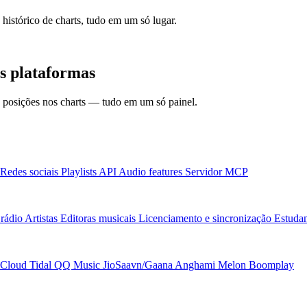
 histórico de charts, tudo em um só lugar.
s plataformas
 e posições nos charts — tudo em um só painel.
Redes sociais
Playlists
API
Audio features
Servidor MCP
rádio
Artistas
Editoras musicais
Licenciamento e sincronização
Estudan
Cloud
Tidal
QQ Music
JioSaavn/Gaana
Anghami
Melon
Boomplay