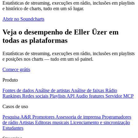
Estatísticas de streaming, execuções em rádio, inclusões em playlists
e histórico de charts, tudo em um só lugar.
Abrir no Soundcharts
Veja o desempenho de Eller Üzer em
todas as plataformas
Estatísticas de streaming, execuções em rádio, inclusões em playlists
e posições nos charts — tudo em um só painel.
Comece grátis
Produto
Fontes de dados
Análise de artistas
Análise de faixas
Rádio
Rankings
Redes sociais
Playlists
API
Audio features
Servidor MCP
Casos de uso
Pesquisa A&R
Promotores
Assessoria de imprensa
Programadores
de rádio
Artistas
Editoras musicais
Licenciamento e sincronização
Estudantes