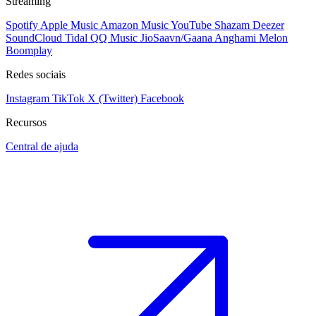
Streaming
Spotify
Apple Music
Amazon Music
YouTube
Shazam
Deezer
SoundCloud
Tidal
QQ Music
JioSaavn/Gaana
Anghami
Melon
Boomplay
Redes sociais
Instagram
TikTok
X (Twitter)
Facebook
Recursos
Central de ajuda