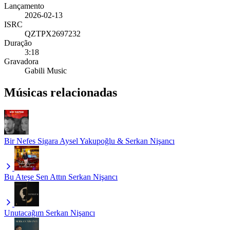
Lançamento
2026-02-13
ISRC
QZTPX2697232
Duração
3:18
Gravadora
Gabili Music
Músicas relacionadas
Bir Nefes Sigara
Aysel Yakupoğlu & Serkan Nişancı
Bu Ateşe Sen Attın
Serkan Nişancı
Unutacağım
Serkan Nişancı