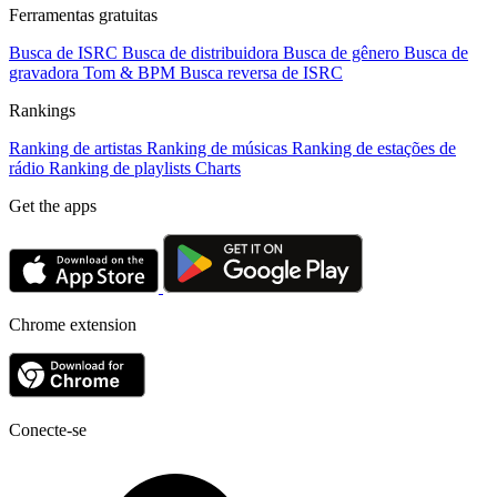
Ferramentas gratuitas
Busca de ISRC
Busca de distribuidora
Busca de gênero
Busca de
gravadora
Tom & BPM
Busca reversa de ISRC
Rankings
Ranking de artistas
Ranking de músicas
Ranking de estações de
rádio
Ranking de playlists
Charts
Get the apps
Chrome extension
Conecte-se