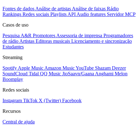
Fontes de dados
Análise de artistas
Análise de faixas
Rádio
Rankings
Redes sociais
Playlists
API
Audio features
Servidor MCP
Casos de uso
Pesquisa A&R
Promotores
Assessoria de imprensa
Programadores
de rádio
Artistas
Editoras musicais
Licenciamento e sincronização
Estudantes
Streaming
Spotify
Apple Music
Amazon Music
YouTube
Shazam
Deezer
SoundCloud
Tidal
QQ Music
JioSaavn/Gaana
Anghami
Melon
Boomplay
Redes sociais
Instagram
TikTok
X (Twitter)
Facebook
Recursos
Central de ajuda