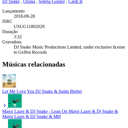
DJ Snake
,
Ozuna
,
Selena Gomez
,
Cardi B
Lançamento
2018-09-28
ISRC
USUG11802029
Duração
3:32
Gravadora
DJ Snake Music Productions Limited, under exclusive license
to Geffen Records
Músicas relacionadas
Let Me Love You
DJ Snake & Justin Bieber
Major Lazer & DJ Snake - Lean On
Major Lazer & Dj Snake &
Major Lazer & DJ Snake & MØ