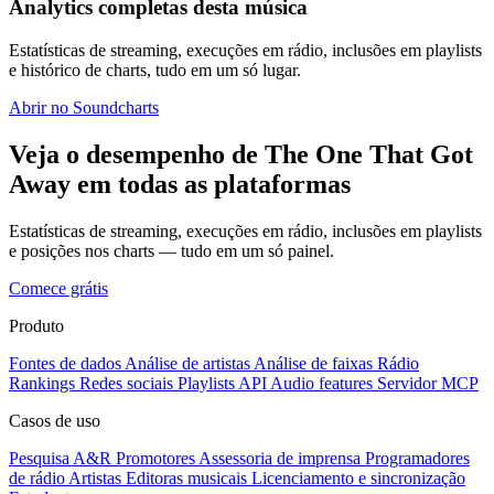
Analytics completas desta música
Estatísticas de streaming, execuções em rádio, inclusões em playlists
e histórico de charts, tudo em um só lugar.
Abrir no Soundcharts
Veja o desempenho de The One That Got
Away em todas as plataformas
Estatísticas de streaming, execuções em rádio, inclusões em playlists
e posições nos charts — tudo em um só painel.
Comece grátis
Produto
Fontes de dados
Análise de artistas
Análise de faixas
Rádio
Rankings
Redes sociais
Playlists
API
Audio features
Servidor MCP
Casos de uso
Pesquisa A&R
Promotores
Assessoria de imprensa
Programadores
de rádio
Artistas
Editoras musicais
Licenciamento e sincronização