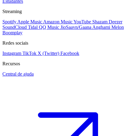
Estudantes
Streaming
Spotify
Apple Music
Amazon Music
YouTube
Shazam
Deezer
SoundCloud
Tidal
QQ Music
JioSaavn/Gaana
Anghami
Melon
Boomplay
Redes sociais
Instagram
TikTok
X (Twitter)
Facebook
Recursos
Central de ajuda