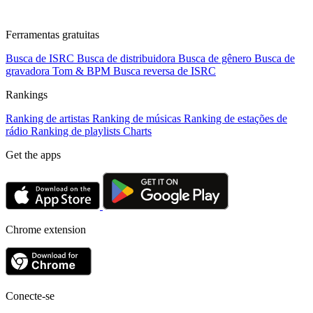
Ferramentas gratuitas
Busca de ISRC
Busca de distribuidora
Busca de gênero
Busca de
gravadora
Tom & BPM
Busca reversa de ISRC
Rankings
Ranking de artistas
Ranking de músicas
Ranking de estações de
rádio
Ranking de playlists
Charts
Get the apps
Chrome extension
Conecte-se