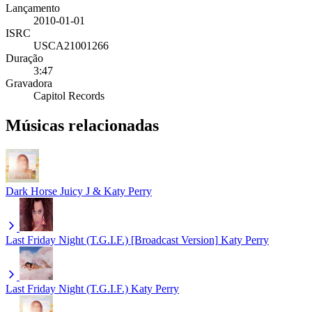
Lançamento
2010-01-01
ISRC
USCA21001266
Duração
3:47
Gravadora
Capitol Records
Músicas relacionadas
Dark Horse
Juicy J & Katy Perry
Last Friday Night (T.G.I.F.) [Broadcast Version]
Katy Perry
Last Friday Night (T.G.I.F.)
Katy Perry