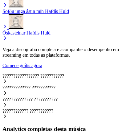
Sofðu unga ástin mín
Hafdís Huld
Óskasteinar
Hafdís Huld
Veja a discografia completa e acompanhe o desempenho em
streaming em todas as plataformas.
Comece grátis agora
?????????????????
???????????
?????????????
???????????
??????????????
???????????
????????????
???????????
Analytics completas desta música