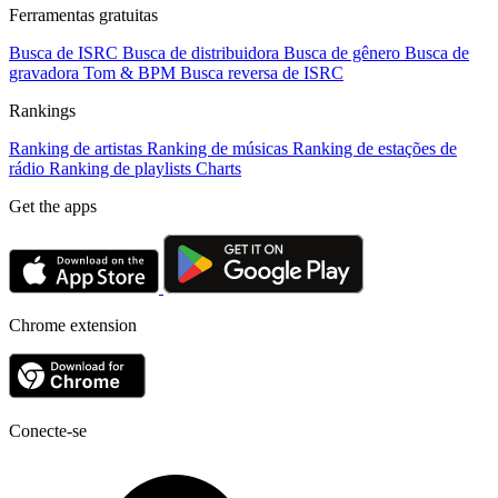
Ferramentas gratuitas
Busca de ISRC
Busca de distribuidora
Busca de gênero
Busca de
gravadora
Tom & BPM
Busca reversa de ISRC
Rankings
Ranking de artistas
Ranking de músicas
Ranking de estações de
rádio
Ranking de playlists
Charts
Get the apps
Chrome extension
Conecte-se