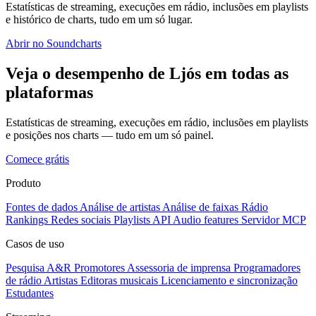
Estatísticas de streaming, execuções em rádio, inclusões em playlists
e histórico de charts, tudo em um só lugar.
Abrir no Soundcharts
Veja o desempenho de Ljós em todas as
plataformas
Estatísticas de streaming, execuções em rádio, inclusões em playlists
e posições nos charts — tudo em um só painel.
Comece grátis
Produto
Fontes de dados
Análise de artistas
Análise de faixas
Rádio
Rankings
Redes sociais
Playlists
API
Audio features
Servidor MCP
Casos de uso
Pesquisa A&R
Promotores
Assessoria de imprensa
Programadores
de rádio
Artistas
Editoras musicais
Licenciamento e sincronização
Estudantes