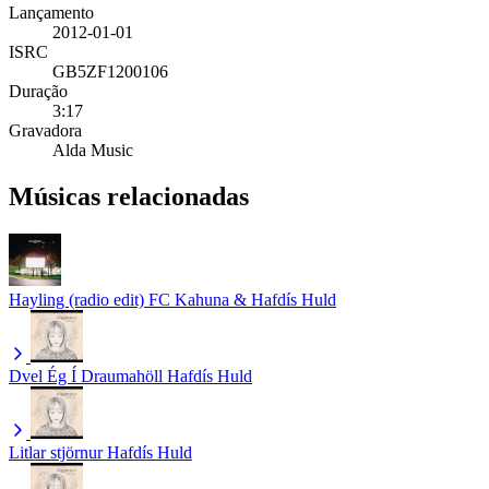
Lançamento
2012-01-01
ISRC
GB5ZF1200106
Duração
3:17
Gravadora
Alda Music
Músicas relacionadas
Hayling (radio edit)
FC Kahuna & Hafdís Huld
Dvel Ég Í Draumahöll
Hafdís Huld
Litlar stjörnur
Hafdís Huld