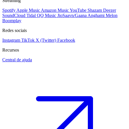
Streaming
Spotify
Apple Music
Amazon Music
YouTube
Shazam
Deezer
SoundCloud
Tidal
QQ Music
JioSaavn/Gaana
Anghami
Melon
Boomplay
Redes sociais
Instagram
TikTok
X (Twitter)
Facebook
Recursos
Central de ajuda