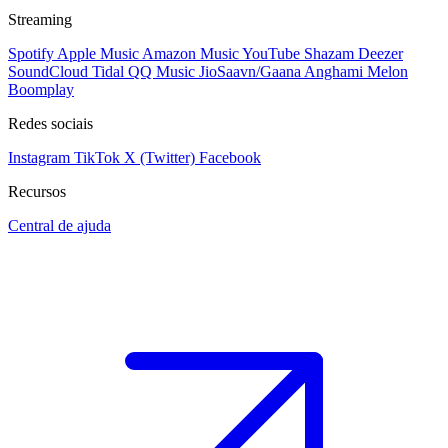
Streaming
Spotify
Apple Music
Amazon Music
YouTube
Shazam
Deezer
SoundCloud
Tidal
QQ Music
JioSaavn/Gaana
Anghami
Melon
Boomplay
Redes sociais
Instagram
TikTok
X (Twitter)
Facebook
Recursos
Central de ajuda