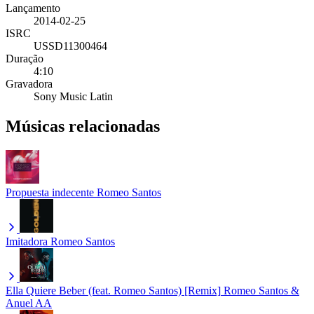
Lançamento
2014-02-25
ISRC
USSD11300464
Duração
4:10
Gravadora
Sony Music Latin
Músicas relacionadas
Propuesta indecente
Romeo Santos
Imitadora
Romeo Santos
Ella Quiere Beber (feat. Romeo Santos) [Remix]
Romeo Santos &
Anuel AA