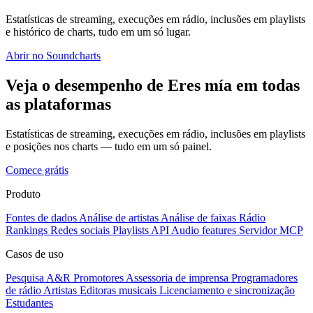
Estatísticas de streaming, execuções em rádio, inclusões em playlists
e histórico de charts, tudo em um só lugar.
Abrir no Soundcharts
Veja o desempenho de Eres mía em todas
as plataformas
Estatísticas de streaming, execuções em rádio, inclusões em playlists
e posições nos charts — tudo em um só painel.
Comece grátis
Produto
Fontes de dados
Análise de artistas
Análise de faixas
Rádio
Rankings
Redes sociais
Playlists
API
Audio features
Servidor MCP
Casos de uso
Pesquisa A&R
Promotores
Assessoria de imprensa
Programadores
de rádio
Artistas
Editoras musicais
Licenciamento e sincronização
Estudantes