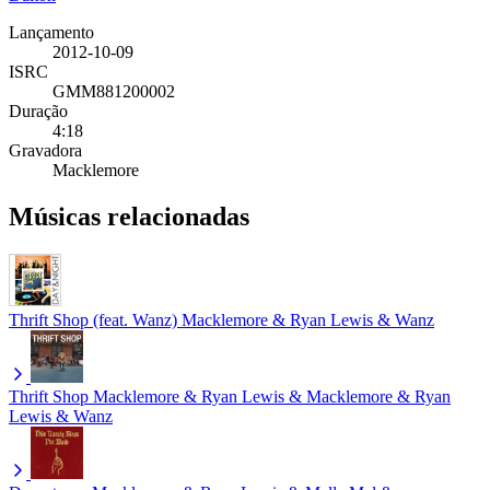
Lançamento
2012-10-09
ISRC
GMM881200002
Duração
4:18
Gravadora
Macklemore
Músicas relacionadas
Thrift Shop (feat. Wanz)
Macklemore & Ryan Lewis & Wanz
Thrift Shop
Macklemore & Ryan Lewis & Macklemore & Ryan
Lewis & Wanz