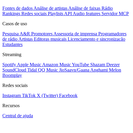
Fontes de dados
Análise de artistas
Análise de faixas
Rádio
Rankings
Redes sociais
Playlists
API
Audio features
Servidor MCP
Casos de uso
Pesquisa A&R
Promotores
Assessoria de imprensa
Programadores
de rádio
Artistas
Editoras musicais
Licenciamento e sincronização
Estudantes
Streaming
Spotify
Apple Music
Amazon Music
YouTube
Shazam
Deezer
SoundCloud
Tidal
QQ Music
JioSaavn/Gaana
Anghami
Melon
Boomplay
Redes sociais
Instagram
TikTok
X (Twitter)
Facebook
Recursos
Central de ajuda