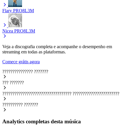
Flary
PRO8L3M
Nicea
PRO8L3M
Veja a discografia completa e acompanhe o desempenho em
streaming em todas as plataformas.
Comece grátis agora
???????????????
???????
???
???????
??????????????????????????????????
???????????????????????
??????????
???????
Analytics completas desta música