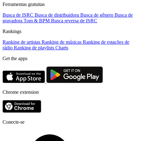
Ferramentas gratuitas
Busca de ISRC
Busca de distribuidora
Busca de gênero
Busca de
gravadora
Tom & BPM
Busca reversa de ISRC
Rankings
Ranking de artistas
Ranking de músicas
Ranking de estações de
rádio
Ranking de playlists
Charts
Get the apps
Chrome extension
Conecte-se