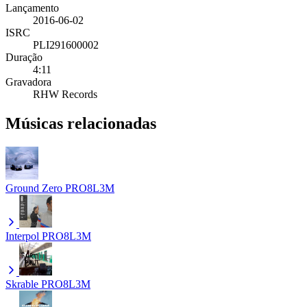
Lançamento
2016-06-02
ISRC
PLI291600002
Duração
4:11
Gravadora
RHW Records
Músicas relacionadas
Ground Zero
PRO8L3M
Interpol
PRO8L3M
Skrable
PRO8L3M