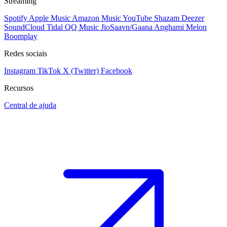
Streaming
Spotify
Apple Music
Amazon Music
YouTube
Shazam
Deezer
SoundCloud
Tidal
QQ Music
JioSaavn/Gaana
Anghami
Melon
Boomplay
Redes sociais
Instagram
TikTok
X (Twitter)
Facebook
Recursos
Central de ajuda