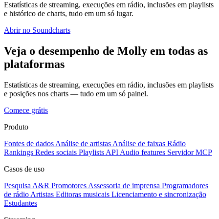
Estatísticas de streaming, execuções em rádio, inclusões em playlists
e histórico de charts, tudo em um só lugar.
Abrir no Soundcharts
Veja o desempenho de Molly em todas as
plataformas
Estatísticas de streaming, execuções em rádio, inclusões em playlists
e posições nos charts — tudo em um só painel.
Comece grátis
Produto
Fontes de dados
Análise de artistas
Análise de faixas
Rádio
Rankings
Redes sociais
Playlists
API
Audio features
Servidor MCP
Casos de uso
Pesquisa A&R
Promotores
Assessoria de imprensa
Programadores
de rádio
Artistas
Editoras musicais
Licenciamento e sincronização
Estudantes