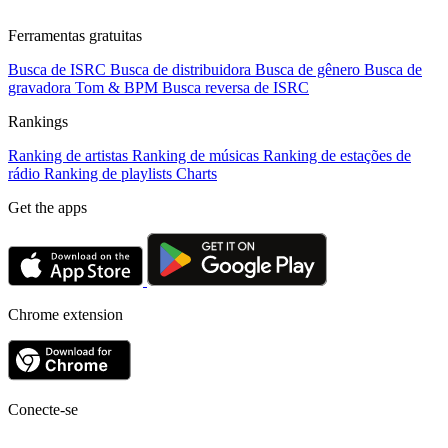
Ferramentas gratuitas
Busca de ISRC
Busca de distribuidora
Busca de gênero
Busca de
gravadora
Tom & BPM
Busca reversa de ISRC
Rankings
Ranking de artistas
Ranking de músicas
Ranking de estações de
rádio
Ranking de playlists
Charts
Get the apps
Chrome extension
Conecte-se