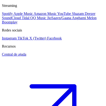
Streaming
Spotify
Apple Music
Amazon Music
YouTube
Shazam
Deezer
SoundCloud
Tidal
QQ Music
JioSaavn/Gaana
Anghami
Melon
Boomplay
Redes sociais
Instagram
TikTok
X (Twitter)
Facebook
Recursos
Central de ajuda