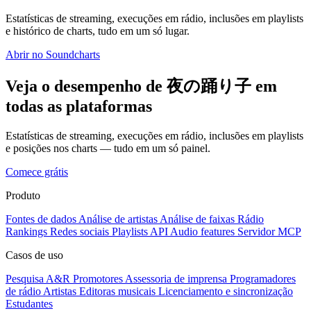
Estatísticas de streaming, execuções em rádio, inclusões em playlists
e histórico de charts, tudo em um só lugar.
Abrir no Soundcharts
Veja o desempenho de 夜の踊り子 em
todas as plataformas
Estatísticas de streaming, execuções em rádio, inclusões em playlists
e posições nos charts — tudo em um só painel.
Comece grátis
Produto
Fontes de dados
Análise de artistas
Análise de faixas
Rádio
Rankings
Redes sociais
Playlists
API
Audio features
Servidor MCP
Casos de uso
Pesquisa A&R
Promotores
Assessoria de imprensa
Programadores
de rádio
Artistas
Editoras musicais
Licenciamento e sincronização
Estudantes