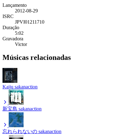
Lançamento
2012-08-29
ISRC
JPVI01211710
Duração
5:02
Gravadora
Victor
Músicas relacionadas
Kaiju
sakanaction
新宝島
sakanaction
忘れられないの
sakanaction