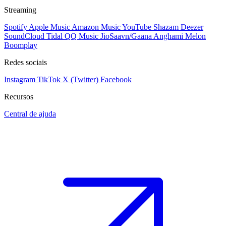
Streaming
Spotify
Apple Music
Amazon Music
YouTube
Shazam
Deezer
SoundCloud
Tidal
QQ Music
JioSaavn/Gaana
Anghami
Melon
Boomplay
Redes sociais
Instagram
TikTok
X (Twitter)
Facebook
Recursos
Central de ajuda