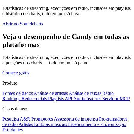
Estatísticas de streaming, execuções em rádio, inclusões em playlists
e histórico de charts, tudo em um só lugar.
Abrir no Soundcharts
Veja o desempenho de Candy em todas as
plataformas
Estatísticas de streaming, execuções em rádio, inclusões em playlists
e posições nos charts — tudo em um só painel.
Comece grátis
Produto
Fontes de dados
Análise de artistas
Análise de faixas
Rádio
Rankings
Redes sociais
Playlists
API
Audio features
Servidor MCP
Casos de uso
Pesquisa A&R
Promotores
Assessoria de imprensa
Programadores
de rádio
Artistas
Editoras musicais
Licenciamento e sincronização
Estudantes