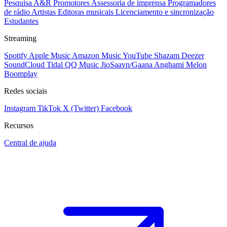
Pesquisa A&R
Promotores
Assessoria de imprensa
Programadores
de rádio
Artistas
Editoras musicais
Licenciamento e sincronização
Estudantes
Streaming
Spotify
Apple Music
Amazon Music
YouTube
Shazam
Deezer
SoundCloud
Tidal
QQ Music
JioSaavn/Gaana
Anghami
Melon
Boomplay
Redes sociais
Instagram
TikTok
X (Twitter)
Facebook
Recursos
Central de ajuda