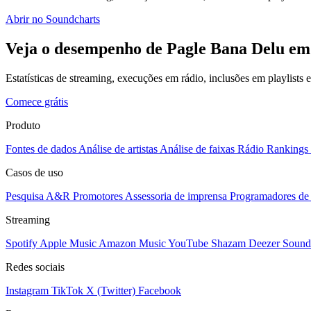
Abrir no Soundcharts
Veja o desempenho de Pagle Bana Delu em 
Estatísticas de streaming, execuções em rádio, inclusões em playlists
Comece grátis
Produto
Fontes de dados
Análise de artistas
Análise de faixas
Rádio
Rankings
Casos de uso
Pesquisa A&R
Promotores
Assessoria de imprensa
Programadores de 
Streaming
Spotify
Apple Music
Amazon Music
YouTube
Shazam
Deezer
Sound
Redes sociais
Instagram
TikTok
X (Twitter)
Facebook