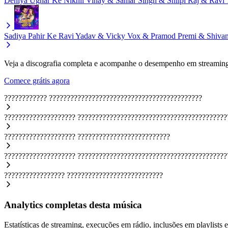
Dehiya Ughar Ke
Nikhil Vinay & Samar Singh & Shilpi Raj & Ravi
Sadiya Pahir Ke
Ravi Yadav & Vicky Vox & Pramod Premi & Shivan
Veja a discografia completa e acompanhe o desempenho em streaming
Comece grátis agora
????????????
???????????????????????????????????????????
????????????????????
??????????????????????????????????????????
????????????????????
??????????????????????????
????????????????????
??????????????????????????????????????????
?????????????????
???????????????????????????
Analytics completas desta música
Estatísticas de streaming, execuções em rádio, inclusões em playlists e