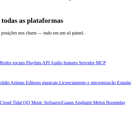
todas as plataformas
 e posições nos charts — tudo em um só painel.
Redes sociais
Playlists
API
Audio features
Servidor MCP
rádio
Artistas
Editoras musicais
Licenciamento e sincronização
Estudan
Cloud
Tidal
QQ Music
JioSaavn/Gaana
Anghami
Melon
Boomplay