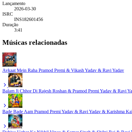
Lançamento
2026-03-30
ISRC
INS182601456
Duração
3:41
Músicas relacionadas
Avkaat Mein Raha
Pramod Premi & Vikash Yadav & Ravi Yadav
Balam Ji Chhor Di
Rajesh Roshan & Pramod Premi Yadav & Ravi Y
Bade Bade Aam
Pramod Premi Yadav & Ravi Yadav & Karishma Ka