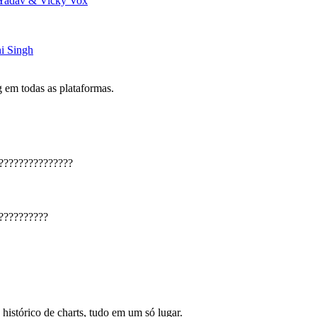
 Yadav & Vicky Vox
i Singh
 em todas as plataformas.
???????????????
??????????
 histórico de charts, tudo em um só lugar.