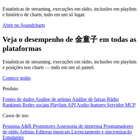
Estatísticas de streaming, execuções em rádio, inclusões em playlists
e histórico de charts, tudo em um só lugar.
Abrir no Soundcharts
Veja o desempenho de 金童子 em todas as
plataformas
Estatísticas de streaming, execuções em rádio, inclusões em playlists
e posições nos charts — tudo em um só painel.
Comece grátis
Produto
Fontes de dados
Análise de artistas
Análise de faixas
Rádio
Rankings
Redes sociais
Playlists
API
Audio features
Servidor MCP
Casos de uso
Pesquisa A&R
Promotores
Assessoria de imprensa
Programadores
de rádio
Artistas
Editoras musicais
Licenciamento e sincronização
Estudantes