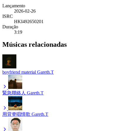
Lançamento
2026-02-26
ISRC
HKI492650201
Duração
3:19
Músicas relacionadas
boyfriend material
Gareth.T
緊急聯絡人
Gareth.T
用背脊唱情歌
Gareth.T