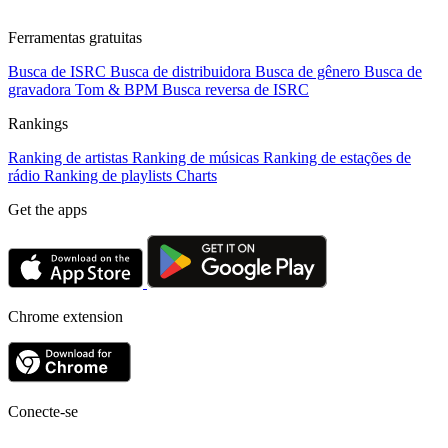
Ferramentas gratuitas
Busca de ISRC
Busca de distribuidora
Busca de gênero
Busca de
gravadora
Tom & BPM
Busca reversa de ISRC
Rankings
Ranking de artistas
Ranking de músicas
Ranking de estações de
rádio
Ranking de playlists
Charts
Get the apps
Chrome extension
Conecte-se