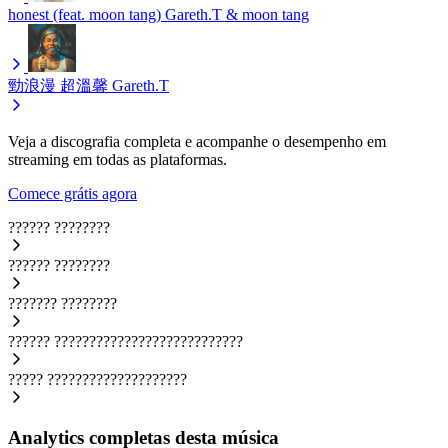
honest (feat. moon tang)
Gareth.T & moon tang
勁浪漫 超溫馨
Gareth.T
Veja a discografia completa e acompanhe o desempenho em
streaming em todas as plataformas.
Comece grátis agora
??????
????????
??????
????????
???????
????????
??????
???????????????????????????
?????
????????????????????
Analytics completas desta música