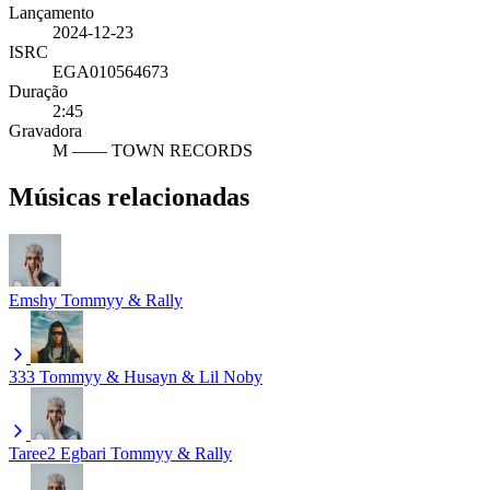
Lançamento
2024-12-23
ISRC
EGA010564673
Duração
2:45
Gravadora
M —— TOWN RECORDS
Músicas relacionadas
Emshy
Tommyy & Rally
333
Tommyy & Husayn & Lil Noby
Taree2 Egbari
Tommyy & Rally