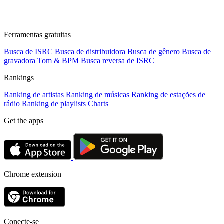
Ferramentas gratuitas
Busca de ISRC
Busca de distribuidora
Busca de gênero
Busca de
gravadora
Tom & BPM
Busca reversa de ISRC
Rankings
Ranking de artistas
Ranking de músicas
Ranking de estações de
rádio
Ranking de playlists
Charts
Get the apps
Chrome extension
Conecte-se