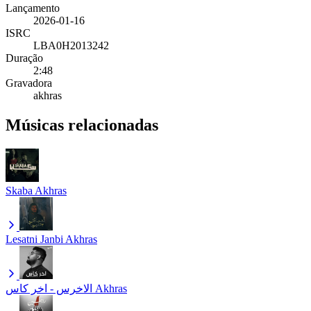
Lançamento
2026-01-16
ISRC
LBA0H2013242
Duração
2:48
Gravadora
akhras
Músicas relacionadas
Skaba
Akhras
Lesatni Janbi
Akhras
الاخرس - اخر كاس
Akhras