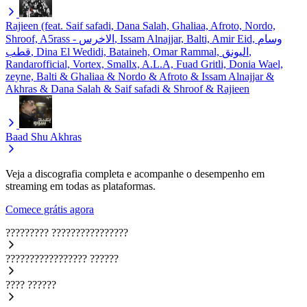
Rajieen (feat. Saif safadi, Dana Salah, Ghaliaa, Afroto, Nordo,
Shroof, A5rass - الاخرس, Issam Alnajjar, Balti, Amir Eid, وسام
قطب, Dina El Wedidi, Bataineh, Omar Rammal, اليونق,
Randarofficial, Vortex, Smallx, A.L.A, Fuad Gritli, Donia Wael,
zeyne,
Balti & Ghaliaa & Nordo & Afroto & Issam Alnajjar &
Akhras & Dana Salah & Saif safadi & Shroof & Rajieen
Baad Shu
Akhras
Veja a discografia completa e acompanhe o desempenho em
streaming em todas as plataformas.
Comece grátis agora
?????????
????????????????
?????????????????
??????
????
??????