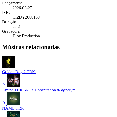
Lançamento
2026-02-27
ISRC
CI2DY2600150
Duração
2:42
Gravadora
Diby Production
Músicas relacionadas
Golden Boy 2
TRK.
Amina
TRK. & La Conspiration & døpelym
NAME
TRK.