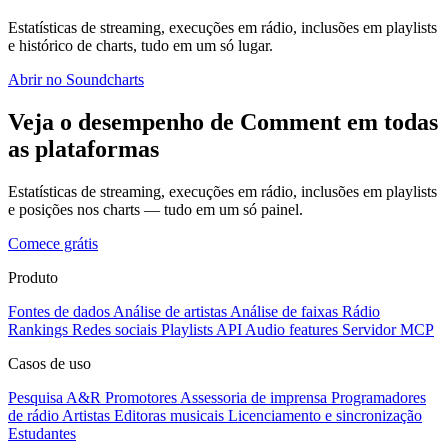
Estatísticas de streaming, execuções em rádio, inclusões em playlists
e histórico de charts, tudo em um só lugar.
Abrir no Soundcharts
Veja o desempenho de Comment em todas
as plataformas
Estatísticas de streaming, execuções em rádio, inclusões em playlists
e posições nos charts — tudo em um só painel.
Comece grátis
Produto
Fontes de dados
Análise de artistas
Análise de faixas
Rádio
Rankings
Redes sociais
Playlists
API
Audio features
Servidor MCP
Casos de uso
Pesquisa A&R
Promotores
Assessoria de imprensa
Programadores
de rádio
Artistas
Editoras musicais
Licenciamento e sincronização
Estudantes