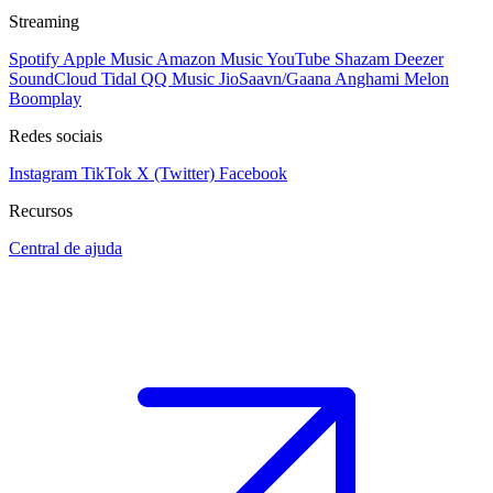
Streaming
Spotify
Apple Music
Amazon Music
YouTube
Shazam
Deezer
SoundCloud
Tidal
QQ Music
JioSaavn/Gaana
Anghami
Melon
Boomplay
Redes sociais
Instagram
TikTok
X (Twitter)
Facebook
Recursos
Central de ajuda