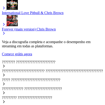
International Love
Pitbull & Chris Brown
Forever (main version)
Chris Brown
Veja a discografia completa e acompanhe o desempenho em
streaming em todas as plataformas.
Comece grátis agora
????????
????????????????????????
??????????????????????????
???????????????????????????????????
?????
??????????????????????????????
?????????????
???????????????????????
?????????
?????????????????????