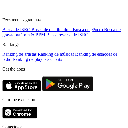
Ferramentas gratuitas
Busca de ISRC
Busca de distribuidora
Busca de gênero
Busca de
gravadora
Tom & BPM
Busca reversa de ISRC
Rankings
Ranking de artistas
Ranking de músicas
Ranking de estações de
rádio
Ranking de playlists
Charts
Get the apps
Chrome extension
Conecte-se