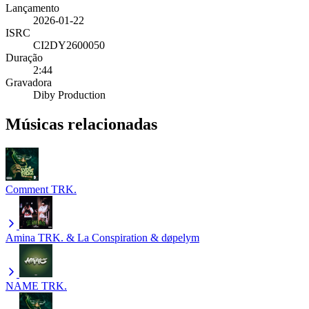
Lançamento
2026-01-22
ISRC
CI2DY2600050
Duração
2:44
Gravadora
Diby Production
Músicas relacionadas
Comment
TRK.
Amina
TRK. & La Conspiration & døpelym
NAME
TRK.