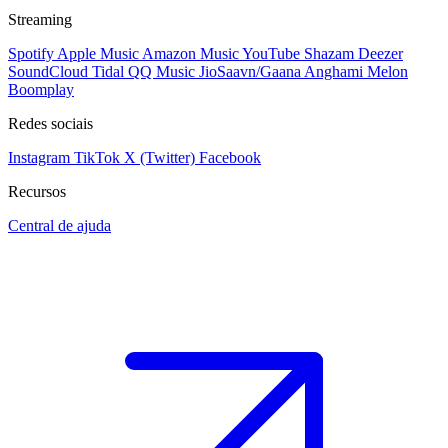
Streaming
Spotify
Apple Music
Amazon Music
YouTube
Shazam
Deezer
SoundCloud
Tidal
QQ Music
JioSaavn/Gaana
Anghami
Melon
Boomplay
Redes sociais
Instagram
TikTok
X (Twitter)
Facebook
Recursos
Central de ajuda