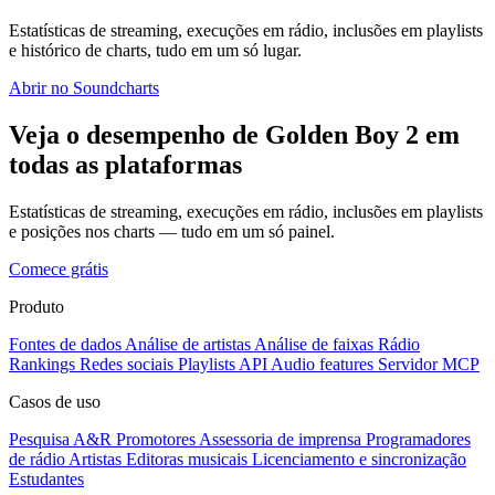
Estatísticas de streaming, execuções em rádio, inclusões em playlists
e histórico de charts, tudo em um só lugar.
Abrir no Soundcharts
Veja o desempenho de Golden Boy 2 em
todas as plataformas
Estatísticas de streaming, execuções em rádio, inclusões em playlists
e posições nos charts — tudo em um só painel.
Comece grátis
Produto
Fontes de dados
Análise de artistas
Análise de faixas
Rádio
Rankings
Redes sociais
Playlists
API
Audio features
Servidor MCP
Casos de uso
Pesquisa A&R
Promotores
Assessoria de imprensa
Programadores
de rádio
Artistas
Editoras musicais
Licenciamento e sincronização
Estudantes