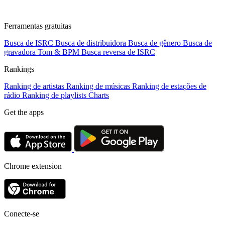
Ferramentas gratuitas
Busca de ISRC
Busca de distribuidora
Busca de gênero
Busca de
gravadora
Tom & BPM
Busca reversa de ISRC
Rankings
Ranking de artistas
Ranking de músicas
Ranking de estações de
rádio
Ranking de playlists
Charts
Get the apps
Chrome extension
Conecte-se