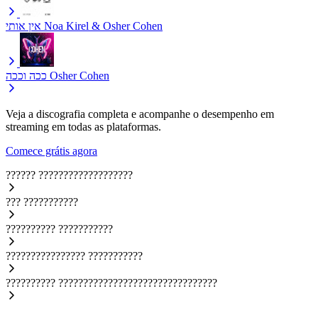
אין אותי
Noa Kirel & Osher Cohen
ככה וככה
Osher Cohen
Veja a discografia completa e acompanhe o desempenho em
streaming em todas as plataformas.
Comece grátis agora
??????
???????????????????
???
???????????
??????????
???????????
????????????????
???????????
??????????
????????????????????????????????