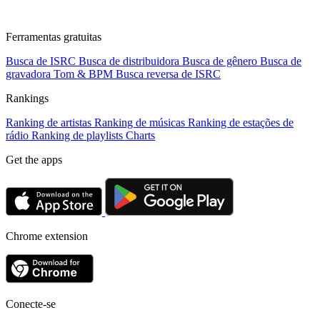
Ferramentas gratuitas
Busca de ISRC
Busca de distribuidora
Busca de gênero
Busca de
gravadora
Tom & BPM
Busca reversa de ISRC
Rankings
Ranking de artistas
Ranking de músicas
Ranking de estações de
rádio
Ranking de playlists
Charts
Get the apps
Chrome extension
Conecte-se