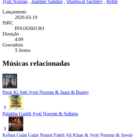
Jyoti Nooran
,
Jasmine Sandlas
,
Shashwat Sachdev
,
Reble
Lançamento
2026-03-19
ISRC
INS182601361
Duração
4:09
Gravadora
T-Series
Músicas relacionadas
Paon Ki Jutti
Jyoti Nooran & Jaani & Bunny
Patakha Guddi
Jyoti Nooran & Sultana
Kehna Galat Galat
Nusrat Fateh Ali Khan & Jyoti Nooran & Javed-