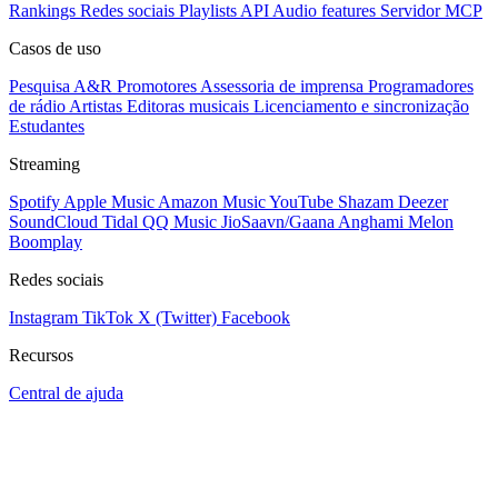
Rankings
Redes sociais
Playlists
API
Audio features
Servidor MCP
Casos de uso
Pesquisa A&R
Promotores
Assessoria de imprensa
Programadores
de rádio
Artistas
Editoras musicais
Licenciamento e sincronização
Estudantes
Streaming
Spotify
Apple Music
Amazon Music
YouTube
Shazam
Deezer
SoundCloud
Tidal
QQ Music
JioSaavn/Gaana
Anghami
Melon
Boomplay
Redes sociais
Instagram
TikTok
X (Twitter)
Facebook
Recursos
Central de ajuda