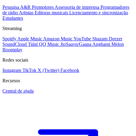
Pesquisa A&R
Promotores
Assessoria de imprensa
Programadores
de rádio
Artistas
Editoras musicais
Licenciamento e sincronização
Estudantes
Streaming
Spotify
Apple Music
Amazon Music
YouTube
Shazam
Deezer
SoundCloud
Tidal
QQ Music
JioSaavn/Gaana
Anghami
Melon
Boomplay
Redes sociais
Instagram
TikTok
X (Twitter)
Facebook
Recursos
Central de ajuda