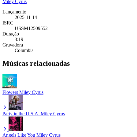
Miley Cyrus
Lançamento
2025-11-14
ISRC
USSM12509552
Duração
3:19
Gravadora
Columbia
Músicas relacionadas
Flowers
Miley Cyrus
Party in the U.S.A.
Miley Cyrus
Angels Like You
Miley Cyrus