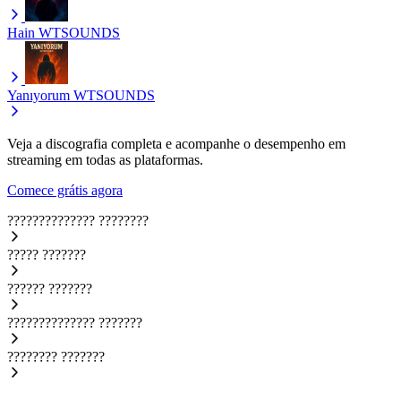
Hain
WTSOUNDS
Yanıyorum
WTSOUNDS
Veja a discografia completa e acompanhe o desempenho em
streaming em todas as plataformas.
Comece grátis agora
??????????????
????????
?????
???????
??????
???????
??????????????
???????
????????
???????