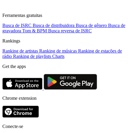
Ferramentas gratuitas
Busca de ISRC
Busca de distribuidora
Busca de gênero
Busca de
gravadora
Tom & BPM
Busca reversa de ISRC
Rankings
Ranking de artistas
Ranking de músicas
Ranking de estações de
rádio
Ranking de playlists
Charts
Get the apps
Chrome extension
Conecte-se