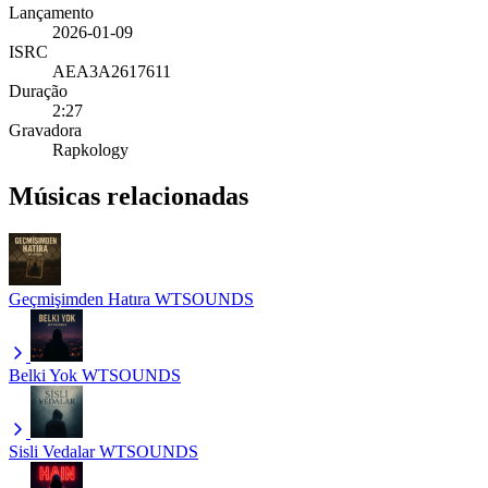
Lançamento
2026-01-09
ISRC
AEA3A2617611
Duração
2:27
Gravadora
Rapkology
Músicas relacionadas
Geçmişimden Hatıra
WTSOUNDS
Belki Yok
WTSOUNDS
Sisli Vedalar
WTSOUNDS