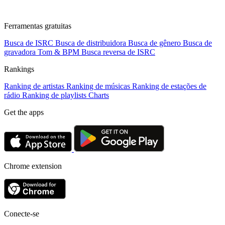
Ferramentas gratuitas
Busca de ISRC
Busca de distribuidora
Busca de gênero
Busca de
gravadora
Tom & BPM
Busca reversa de ISRC
Rankings
Ranking de artistas
Ranking de músicas
Ranking de estações de
rádio
Ranking de playlists
Charts
Get the apps
Chrome extension
Conecte-se