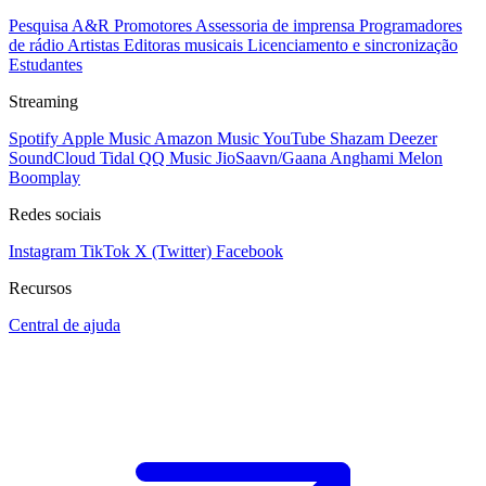
Pesquisa A&R
Promotores
Assessoria de imprensa
Programadores
de rádio
Artistas
Editoras musicais
Licenciamento e sincronização
Estudantes
Streaming
Spotify
Apple Music
Amazon Music
YouTube
Shazam
Deezer
SoundCloud
Tidal
QQ Music
JioSaavn/Gaana
Anghami
Melon
Boomplay
Redes sociais
Instagram
TikTok
X (Twitter)
Facebook
Recursos
Central de ajuda