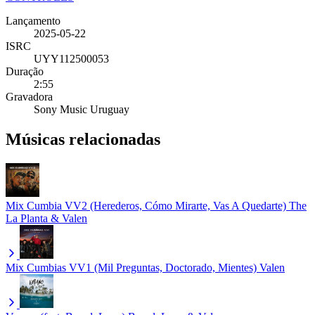
Lançamento
2025-05-22
ISRC
UYY112500053
Duração
2:55
Gravadora
Sony Music Uruguay
Músicas relacionadas
Mix Cumbia VV2 (Herederos, Cómo Mirarte, Vas A Quedarte)
The
La Planta & Valen
Mix Cumbias VV1 (Mil Preguntas, Doctorado, Mientes)
Valen