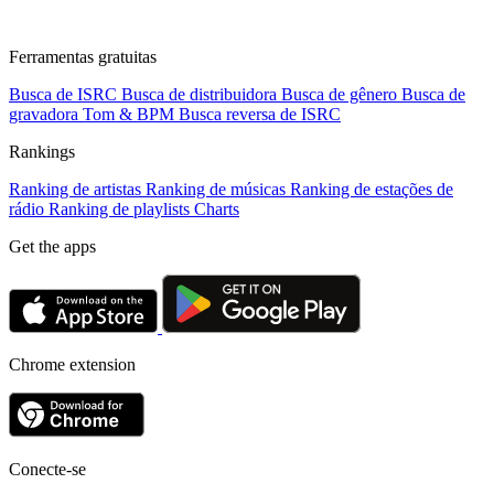
Ferramentas gratuitas
Busca de ISRC
Busca de distribuidora
Busca de gênero
Busca de
gravadora
Tom & BPM
Busca reversa de ISRC
Rankings
Ranking de artistas
Ranking de músicas
Ranking de estações de
rádio
Ranking de playlists
Charts
Get the apps
Chrome extension
Conecte-se