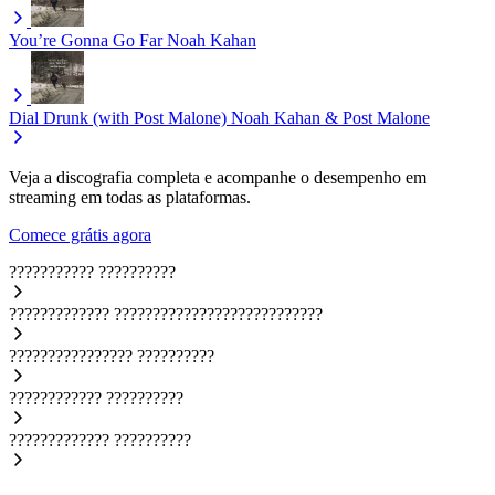
You’re Gonna Go Far
Noah Kahan
Dial Drunk (with Post Malone)
Noah Kahan & Post Malone
Veja a discografia completa e acompanhe o desempenho em
streaming em todas as plataformas.
Comece grátis agora
???????????
??????????
?????????????
???????????????????????????
????????????????
??????????
????????????
??????????
?????????????
??????????