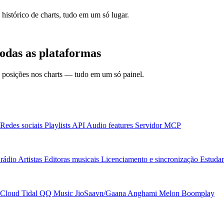
 histórico de charts, tudo em um só lugar.
odas as plataformas
 e posições nos charts — tudo em um só painel.
Redes sociais
Playlists
API
Audio features
Servidor MCP
rádio
Artistas
Editoras musicais
Licenciamento e sincronização
Estudan
Cloud
Tidal
QQ Music
JioSaavn/Gaana
Anghami
Melon
Boomplay