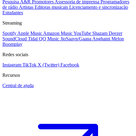
Pesquisa A&R
Promotores
Assessoria de imprensa
Programadores
de rádio
Artistas
Editoras musicais
Licenciamento e sincronização
Estudantes
Streaming
Spotify
Apple Music
Amazon Music
YouTube
Shazam
Deezer
SoundCloud
Tidal
QQ Music
JioSaavn/Gaana
Anghami
Melon
Boomplay
Redes sociais
Instagram
TikTok
X (Twitter)
Facebook
Recursos
Central de ajuda