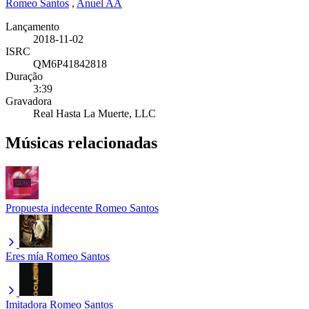
Romeo Santos
,
Anuel AA
Lançamento
2018-11-02
ISRC
QM6P41842818
Duração
3:39
Gravadora
Real Hasta La Muerte, LLC
Músicas relacionadas
Propuesta indecente
Romeo Santos
Eres mía
Romeo Santos
Imitadora
Romeo Santos