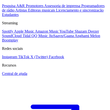
Pesquisa A&R
Promotores
Assessoria de imprensa
Programadores
de rádio
Artistas
Editoras musicais
Licenciamento e sincronização
Estudantes
Streaming
Spotify
Apple Music
Amazon Music
YouTube
Shazam
Deezer
SoundCloud
Tidal
QQ Music
JioSaavn/Gaana
Anghami
Melon
Boomplay
Redes sociais
Instagram
TikTok
X (Twitter)
Facebook
Recursos
Central de ajuda