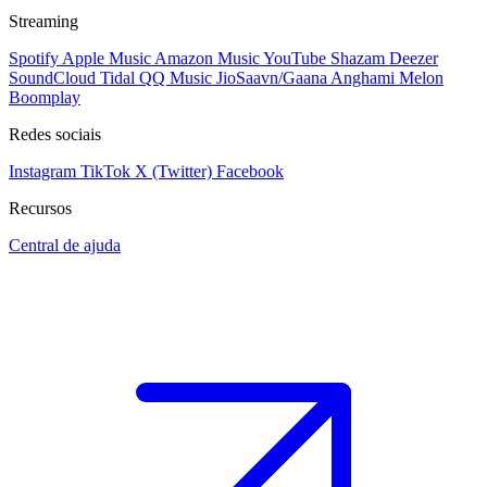
Streaming
Spotify
Apple Music
Amazon Music
YouTube
Shazam
Deezer
SoundCloud
Tidal
QQ Music
JioSaavn/Gaana
Anghami
Melon
Boomplay
Redes sociais
Instagram
TikTok
X (Twitter)
Facebook
Recursos
Central de ajuda