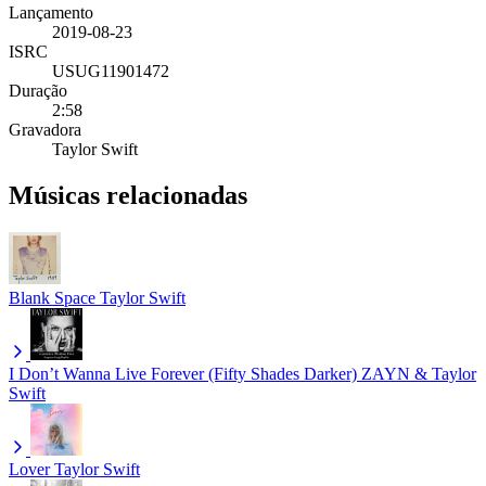
Lançamento
2019-08-23
ISRC
USUG11901472
Duração
2:58
Gravadora
Taylor Swift
Músicas relacionadas
Blank Space
Taylor Swift
I Don’t Wanna Live Forever (Fifty Shades Darker)
ZAYN & Taylor
Swift
Lover
Taylor Swift