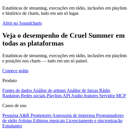
Estatísticas de streaming, execuções em rádio, inclusões em playlists
e histórico de charts, tudo em um só lugar.
Abrir no Soundcharts
Veja o desempenho de Cruel Summer em
todas as plataformas
Estatísticas de streaming, execuções em rádio, inclusões em playlists
e posições nos charts — tudo em um só painel.
Comece grátis
Produto
Fontes de dados
Análise de artistas
Análise de faixas
Rádio
Rankings
Redes sociais
Playlists
API
Audio features
Servidor MCP
Casos de uso
Pesquisa A&R
Promotores
Assessoria de imprensa
Programadores
de rádio
Artistas
Editoras musicais
Licenciamento e sincronização
Estudantes