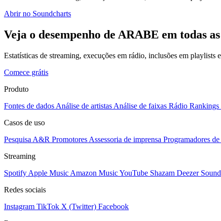
Abrir no Soundcharts
Veja o desempenho de ARABE em todas as
Estatísticas de streaming, execuções em rádio, inclusões em playlists
Comece grátis
Produto
Fontes de dados
Análise de artistas
Análise de faixas
Rádio
Rankings
Casos de uso
Pesquisa A&R
Promotores
Assessoria de imprensa
Programadores de 
Streaming
Spotify
Apple Music
Amazon Music
YouTube
Shazam
Deezer
Sound
Redes sociais
Instagram
TikTok
X (Twitter)
Facebook