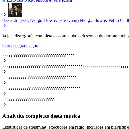
X ESO BB
Nicki Nicole & Jere Klein
Bastardo (feat. Ñengo Flow & Jere Klein)
Ñengo Flow & Pablo Chill
Veja a discografia completa e acompanhe o desempenho em streaming
Comece grátis agora
?????
??????????????????????????????
???????????????????
???????????????????????????????????????????
????????????
????????????????????????
??????????????
????????????????????????
??????
???????????????????
Analytics completas desta música
Estatísticas de streaming, execuções em rádio, inclusões em playlists e