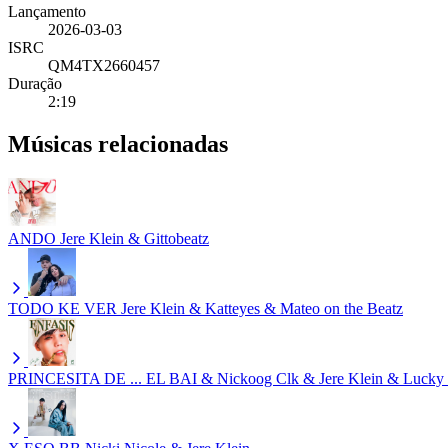
Lançamento
2026-03-03
ISRC
QM4TX2660457
Duração
2:19
Músicas relacionadas
ANDO
Jere Klein & Gittobeatz
TODO KE VER
Jere Klein & Katteyes & Mateo on the Beatz
PRINCESITA DE ...
EL BAI & Nickoog Clk & Jere Klein & Lucky