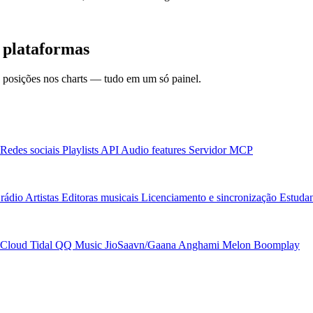
 plataformas
 e posições nos charts — tudo em um só painel.
Redes sociais
Playlists
API
Audio features
Servidor MCP
rádio
Artistas
Editoras musicais
Licenciamento e sincronização
Estudan
Cloud
Tidal
QQ Music
JioSaavn/Gaana
Anghami
Melon
Boomplay