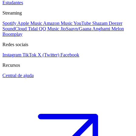
Estudantes
Streaming
Spotify
Apple Music
Amazon Music
YouTube
Shazam
Deezer
SoundCloud
Tidal
QQ Music
JioSaavn/Gaana
Anghami
Melon
Boomplay
Redes sociais
Instagram
TikTok
X (Twitter)
Facebook
Recursos
Central de ajuda