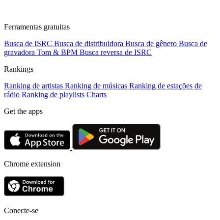
Ferramentas gratuitas
Busca de ISRC
Busca de distribuidora
Busca de gênero
Busca de
gravadora
Tom & BPM
Busca reversa de ISRC
Rankings
Ranking de artistas
Ranking de músicas
Ranking de estações de
rádio
Ranking de playlists
Charts
Get the apps
Chrome extension
Conecte-se