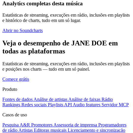
Analytics completas desta música
Estatísticas de streaming, execuções em rádio, inclusões em playlists
e histórico de charts, tudo em um só lugar.
Abrir no Soundcharts
Veja o desempenho de JANE DOE em
todas as plataformas
Estatísticas de streaming, execuções em rádio, inclusões em playlists
e posições nos charts — tudo em um só painel.
Comece grátis
Produto
Fontes de dados
Análise de artistas
Análise de faixas
Rádio
Rankings
Redes sociais
Playlists
API
Audio features
Servidor MCP
Casos de uso
Pesquisa A&R
Promotores
Assessoria de imprensa
Programadores
de rádio
Artistas
Editoras musicais
Licenciamento e sincronização