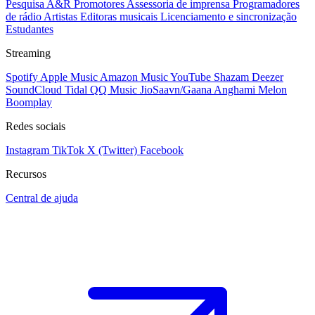
Pesquisa A&R
Promotores
Assessoria de imprensa
Programadores
de rádio
Artistas
Editoras musicais
Licenciamento e sincronização
Estudantes
Streaming
Spotify
Apple Music
Amazon Music
YouTube
Shazam
Deezer
SoundCloud
Tidal
QQ Music
JioSaavn/Gaana
Anghami
Melon
Boomplay
Redes sociais
Instagram
TikTok
X (Twitter)
Facebook
Recursos
Central de ajuda