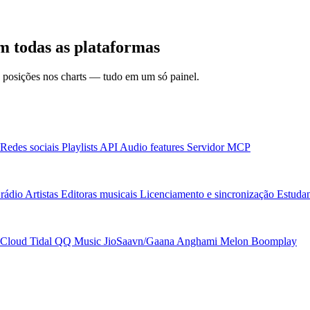
 todas as plataformas
 e posições nos charts — tudo em um só painel.
Redes sociais
Playlists
API
Audio features
Servidor MCP
rádio
Artistas
Editoras musicais
Licenciamento e sincronização
Estudan
Cloud
Tidal
QQ Music
JioSaavn/Gaana
Anghami
Melon
Boomplay