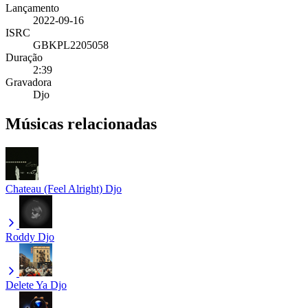
Lançamento
2022-09-16
ISRC
GBKPL2205058
Duração
2:39
Gravadora
Djo
Músicas relacionadas
Chateau (Feel Alright)
Djo
Roddy
Djo
Delete Ya
Djo