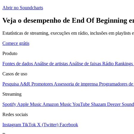
Abrir no Soundcharts
Veja o desempenho de End Of Beginning em
Estatísticas de streaming, execuções em rádio, inclusões em playlists
Comece grátis
Produto
Fontes de dados
Análise de artistas
Análise de faixas
Rádio
Rankings
Casos de uso
Pesquisa A&R
Promotores
Assessoria de imprensa
Programadores de 
Streaming
Spotify
Apple Music
Amazon Music
YouTube
Shazam
Deezer
Sound
Redes sociais
Instagram
TikTok
X (Twitter)
Facebook