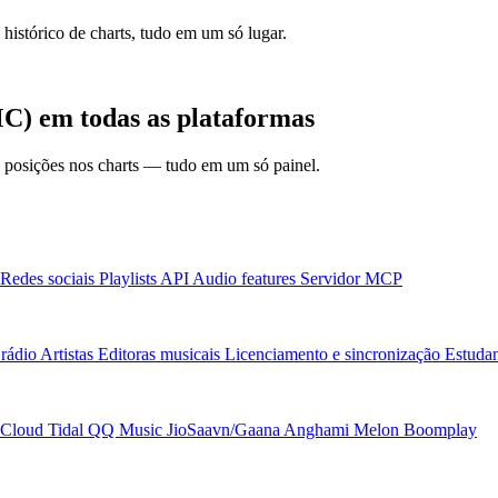
 histórico de charts, tudo em um só lugar.
C) em todas as plataformas
 e posições nos charts — tudo em um só painel.
Redes sociais
Playlists
API
Audio features
Servidor MCP
rádio
Artistas
Editoras musicais
Licenciamento e sincronização
Estudan
Cloud
Tidal
QQ Music
JioSaavn/Gaana
Anghami
Melon
Boomplay