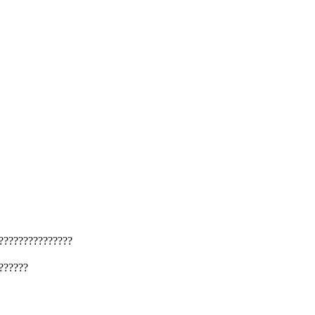
???????????????
??????