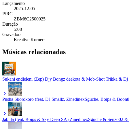
Lançamento
2025-12-05
ISRC
ZBM6C2500025
Duração
5:08
Gravadora
Kreative Kornerr
Músicas relacionadas
Sukani endleleni (Zep)
Djy Bongz deekota & Mob-Shot Trikka & Dj
Pusha Skorokoro (feat. DJ Smallz, ZinedinexSguche, Boips & Boon
Jabula (feat. Boips & Sky Deep SA)
ZinedinexSguche & Senzo02 &