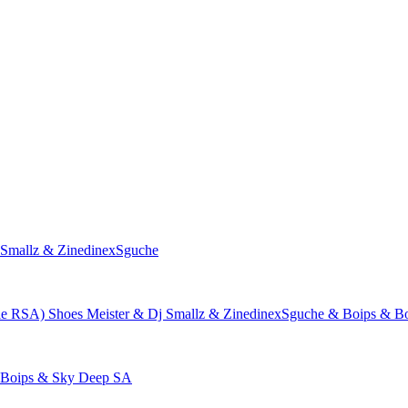
 Smallz & ZinedinexSguche
tle RSA)
Shoes Meister & Dj Smallz & ZinedinexSguche & Boips & B
 Boips & Sky Deep SA