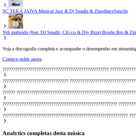
SC TEKA JAIVA
Musical Jazz & Dj Smallz & ZinedinexSguche
Yeh mabrodo (feat. DJ Smallz, Ch'cco & Djy Biza)
Brodie.Bro & Zi
Veja a discografia completa e acompanhe o desempenho em streaming
Comece grátis agora
??????????????????????????????????????????????????
????????????
???????????????????????????????
???????????????????????????????
??????
????????????????????????????????????????????????????????
??????????????????????????????????????????????????????
????????
???????????????????????????????????????????????????????????
???
Analytics completas desta música