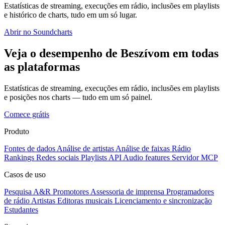
Estatísticas de streaming, execuções em rádio, inclusões em playlists
e histórico de charts, tudo em um só lugar.
Abrir no Soundcharts
Veja o desempenho de Beszívom em todas
as plataformas
Estatísticas de streaming, execuções em rádio, inclusões em playlists
e posições nos charts — tudo em um só painel.
Comece grátis
Produto
Fontes de dados
Análise de artistas
Análise de faixas
Rádio
Rankings
Redes sociais
Playlists
API
Audio features
Servidor MCP
Casos de uso
Pesquisa A&R
Promotores
Assessoria de imprensa
Programadores
de rádio
Artistas
Editoras musicais
Licenciamento e sincronização
Estudantes