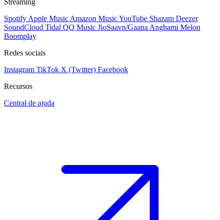
Streaming
Spotify
Apple Music
Amazon Music
YouTube
Shazam
Deezer
SoundCloud
Tidal
QQ Music
JioSaavn/Gaana
Anghami
Melon
Boomplay
Redes sociais
Instagram
TikTok
X (Twitter)
Facebook
Recursos
Central de ajuda