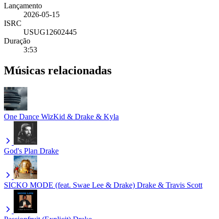
Lançamento
2026-05-15
ISRC
USUG12602445
Duração
3:53
Músicas relacionadas
One Dance
WizKid & Drake & Kyla
God's Plan
Drake
SICKO MODE (feat. Swae Lee & Drake)
Drake & Travis Scott