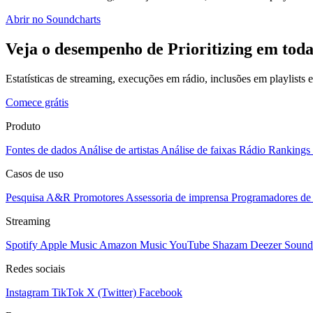
Abrir no Soundcharts
Veja o desempenho de Prioritizing em toda
Estatísticas de streaming, execuções em rádio, inclusões em playlists
Comece grátis
Produto
Fontes de dados
Análise de artistas
Análise de faixas
Rádio
Rankings
Casos de uso
Pesquisa A&R
Promotores
Assessoria de imprensa
Programadores de 
Streaming
Spotify
Apple Music
Amazon Music
YouTube
Shazam
Deezer
Sound
Redes sociais
Instagram
TikTok
X (Twitter)
Facebook