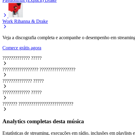
Passionfruit (Explicit)
Drake
Work
Rihanna & Drake
Veja a discografia completa e acompanhe o desempenho em streaming
Comece grátis agora
?????????????
?????
?????????????????
?????????????????
??????????????
?????
?????????????
?????
???????
??????????????????????????
Analytics completas desta música
Estatísticas de streaming, execuções em rádio, inclusões em playlists e