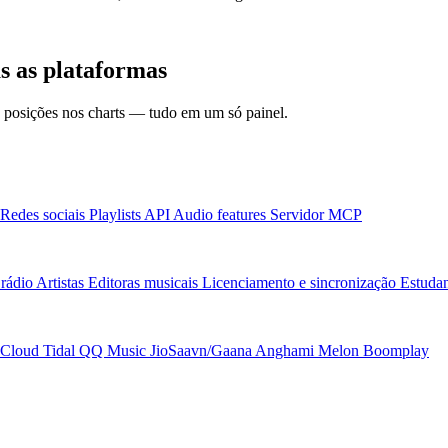
s as plataformas
 e posições nos charts — tudo em um só painel.
Redes sociais
Playlists
API
Audio features
Servidor MCP
rádio
Artistas
Editoras musicais
Licenciamento e sincronização
Estudan
Cloud
Tidal
QQ Music
JioSaavn/Gaana
Anghami
Melon
Boomplay